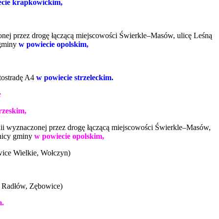
cie krapkowickim,
nej przez drogę łączącą miejscowości Świerkle–Masów, ulicę Leśną
 gminy
w powiecie opolskim,
utostradę A4
w powiecie strzeleckim.
e
rzeskim,
ii wyznaczonej przez drogę łączącą miejscowości Świerkle–Masów,
anicy gminy
w powiecie opolskim,
wice Wielkie, Wołczyn)
, Radłów, Zębowice)
m.