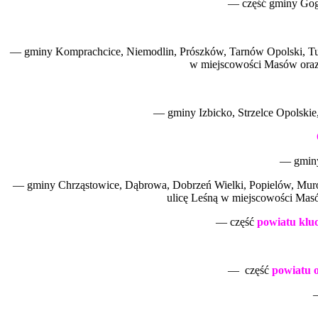
— część gminy Gogo
— gminy Komprachcice, Niemodlin, Prószków, Tarnów Opolski, Tuło
w miejscowości Masów oraz 
— gminy Izbicko, Strzelce Opolskie
— gminy
— gminy Chrząstowice, Dąbrowa, Dobrzeń Wielki, Popielów, Murów
ulicę Leśną w miejscowości Masó
— część
powiatu klu
— część
powiatu o
—