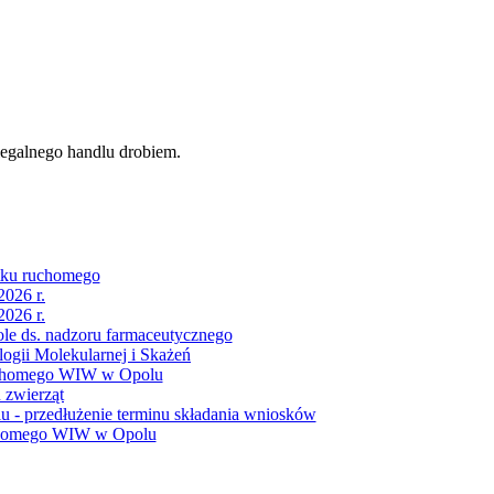
elegalnego handlu drobiem.
tku ruchomego
2026 r.
2026 r.
ole ds. nadzoru farmaceutycznego
ogii Molekularnej i Skażeń
ruchomego WIW w Opolu
 zwierząt
- przedłużenie terminu składania wniosków
uchomego WIW w Opolu