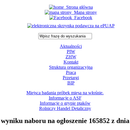
Strona główna
Mapa strony
Facebook
Aktualności
PIW
ZHW
Kontakt
Struktura organizacyjna
Praca
Przetargi
BIP
Miejsca badania próbek mięsa na włośnie.
Informacje o ASF
Informacje o grypie ptaków
Rolniczy Handel Detaliczny
 wyniku naboru na ogłoszenie 165852 z dnia 