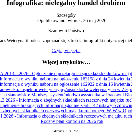
Infografika: nielegalny handel drobiem
Szczegóły
Opublikowano: wtorek, 26 maj 2026
Szanowni Państwo
 Weterynarii poleca zapoznać się z treścią infografiki dotyczącej ni
Czytaj więcej...
Więcej artykułów…
2613.2.2026 - Ogłoszenie o przetargu na sprzedaż składników mają
Informacja o wyniku naboru na ogłoszenie 163198 z dnia 24 kwietnia 
Informacja o wyniku naboru na ogłoszenie 162922 z dnia 16 kwietnia 
tanowisko: inspektor weterynaryjny/inspektorka weterynaryjna w Zesp
e na stanowisko: Młodszy asystent/młodsza asystentka w Pracowni Biol
3.2026 - Informacja o zbędnych składnikach rzeczowych majątku 
upełnienie brakujących informacji zgodnie z art. 142 ustawy o zdrowiu
o zbędnych składnikach rzeczowych majątku ruchomego WIW w Opolu 
.2026 - Informacja o zbędnych składnikach rzeczowych majątku r
Roczny plan kontroli na 2026 rok
Strona 1 z 255