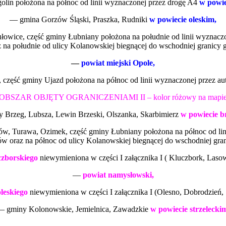
lin położona na północ od linii wyznaczonej przez drogę A4
w powie
— gmina Gorzów Śląski, Praszka, Rudniki
w powiecie oleskim,
wice, część gminy Łubniany położona na południe od linii wyznaczo
na południe od ulicy Kolanowskiej biegnącej do wschodniej granicy
—
powiat miejski Opole,
, część gminy Ujazd położona na północ od linii wyznaczonej przez a
OBSZAR OBJĘTY OGRANICZENIAMI II – kolor różowy na mapi
 Brzeg, Lubsza, Lewin Brzeski, Olszanka, Skarbimierz
w powiecie b
, Turawa, Ozimek, część gminy Łubniany położona na północ od lin
w oraz na północ od ulicy Kolanowskiej biegnącej do wschodniej gr
czborskiego
niewymieniona w części I załącznika I ( Kluczbork, Laso
—
powiat namysłowski,
leskiego
niewymieniona w części I załącznika I (Olesno, Dobrodzień
 gminy Kolonowskie, Jemielnica, Zawadzkie
w powiecie strzelecki