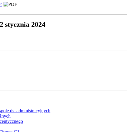
)
2 stycznia 2024
spole ds. administracyjnych
eźnych
aceutycznego
itroen C1.