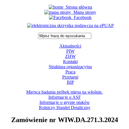
Strona główna
Mapa strony
Facebook
Aktualności
PIW
ZHW
Kontakt
Struktura organizacyjna
Praca
Przetargi
BIP
Miejsca badania próbek mięsa na włośnie.
Informacje o ASF
Informacje o grypie ptaków
Rolniczy Handel Detaliczny
Zamówienie nr WIW.DA.271.3.2024