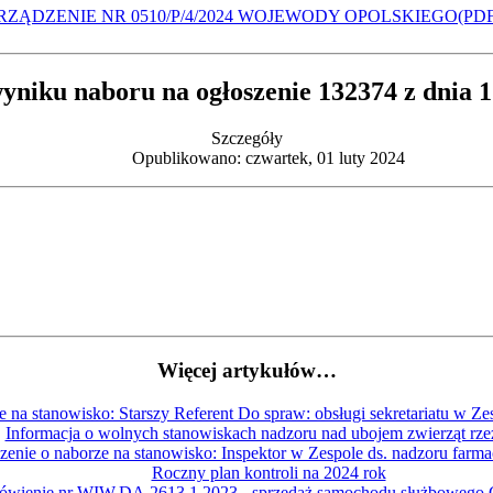
ZĄDZENIE NR 0510/P/4/2024 WOJEWODY OPOLSKIEGO(PDF
yniku naboru na ogłoszenie 132374 z dnia 1
Szczegóły
Opublikowano: czwartek, 01 luty 2024
Więcej artykułów…
 na stanowisko: Starszy Referent Do spraw: obsługi sekretariatu w Ze
Informacja o wolnych stanowiskach nadzoru nad ubojem zwierząt rz
zenie o naborze na stanowisko: Inspektor w Zespole ds. nadzoru farm
Roczny plan kontroli na 2024 rok
wienie nr WIW.DA.2613.1.2023 - sprzedaż samochodu służbowego C