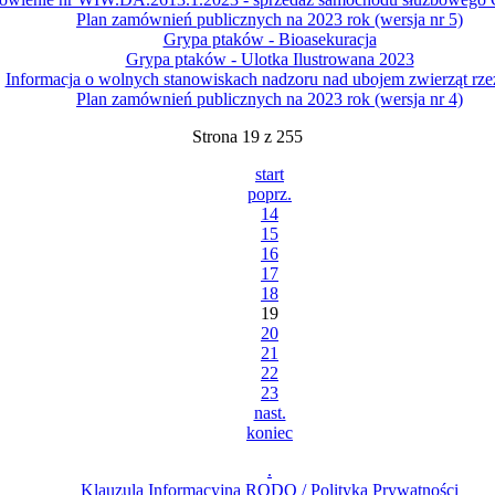
Plan zamównień publicznych na 2023 rok (wersja nr 5)
Grypa ptaków - Bioasekuracja
Grypa ptaków - Ulotka Ilustrowana 2023
Informacja o wolnych stanowiskach nadzoru nad ubojem zwierząt rz
Plan zamównień publicznych na 2023 rok (wersja nr 4)
Strona 19 z 255
start
poprz.
14
15
16
17
18
19
20
21
22
23
nast.
koniec
.
Klauzula Informacyjna RODO / Polityka Prywatności