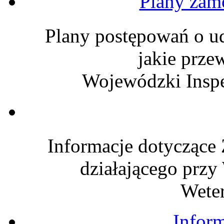
Plany zam
Plany postępowań o u
jakie prze
Wojewódzki Inspe
Informacje dotyczące
działającego prz
Weter
Inform