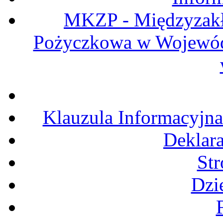
MKZP - Międzyzak
Pożyczkowa w Wojewódz
Klauzula Informacyjn
Deklara
St
Dzi