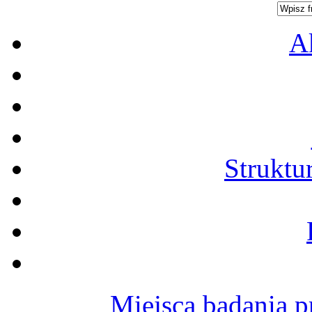
A
Struktu
Miejsca badania p