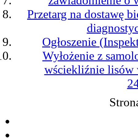
zawiadomienie o 
Przetarg na dostawę b
diagnosty
Ogłoszenie (Inspek
Wyłożenie z samol
wściekliźnie lisó
24
Stron