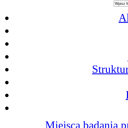
A
Struktu
Miejsca badania p